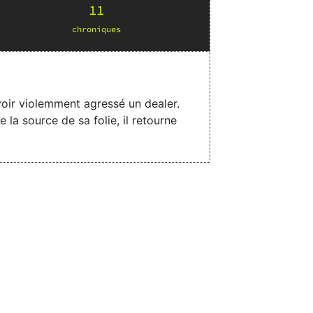
11
chronique
s
voir violemment agressé un dealer.
a source de sa folie, il retourne