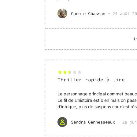
succèdent, l'histoire
Carole Chassan
-
24 août 20
L
Thriller rapide à lire
Le personnage principal commet beaucou
Le fil de L'histoire est bien mais on pas
d'intrigue, plus de suspens car c'est ré
singulier, san
Sandra Gennesseaux
-
28 jui