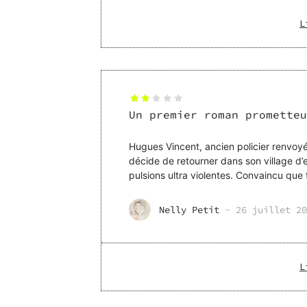
L
Un premier roman prometteu
Hugues Vincent, ancien policier renvoyé
décide de retourner dans son village d’
pulsions ultra violentes. Convaincu que tout a commencé à l’école maternelle Augustus, il se
rappelle un étrang
Nelly Petit
-
26 juillet 20
L