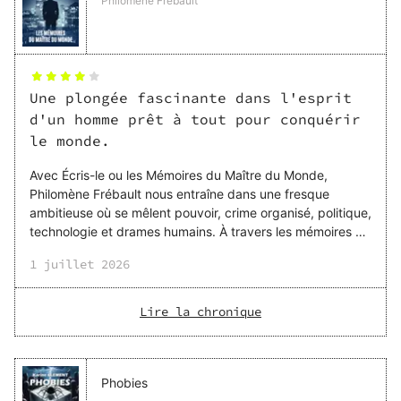
Philomène Frébault
Une plongée fascinante dans l'esprit
d'un homme prêt à tout pour conquérir
le monde.
Avec Écris-le ou les Mémoires du Maître du Monde,
Philomène Frébault nous entraîne dans une fresque
ambitieuse où se mêlent pouvoir, crime organisé, politique,
technologie et drames humains. À travers les mémoires de
Xiong Xuan, personnage aussi brillant que terrifiant, nous
1 juillet 2026
découvrons le parcours d'un homme marqué dès
l'enfance par la violence, le rejet et un besoin viscéral de
reconnaissance. Ce qui m'a particulièrement séduite, c'est
Lire la chronique
la richesse psychologique du récit. Xiong n'est pas un
simple antagoniste ou un chef criminel sans états d'âme.
Derrière son image de maître du monde se cache
Phobies