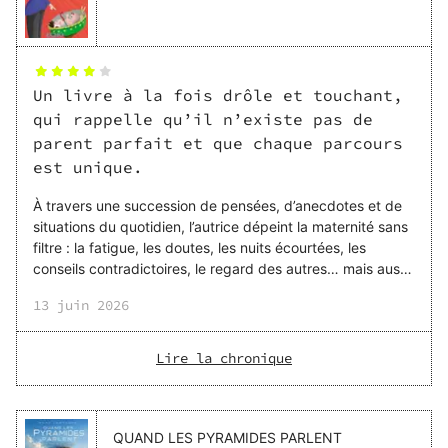
Un livre à la fois drôle et touchant,
qui rappelle qu’il n’existe pas de
parent parfait et que chaque parcours
est unique.
À travers une succession de pensées, d’anecdotes et de
situations du quotidien, l’autrice dépeint la maternité sans
filtre : la fatigue, les doutes, les nuits écourtées, les
conseils contradictoires, le regard des autres… mais aussi
les petits instants de bonheur qui font tenir. Ce qui m’a
13 juin 2026
particulièrement plu, c’est le ton : drôle, piquant, parfois
grinçant, mais toujours sincère. L’humour permet de
dédramatiser des sujets souvent tus, comme le baby
Lire la chronique
blues, la charge mentale ou la difficulté à concilier vie de
couple, vie de famille et estime de soi. Même sans être
parent, on ressent facil
QUAND LES PYRAMIDES PARLENT