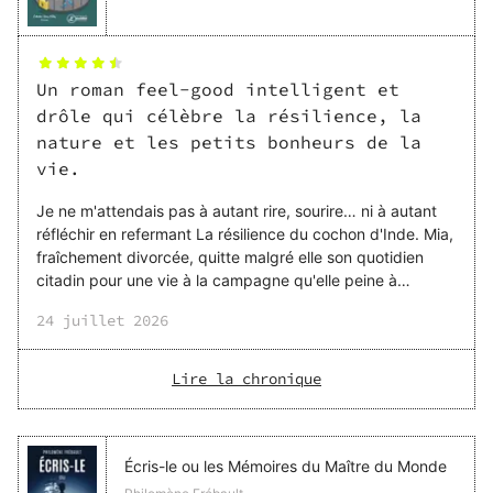
Un roman feel-good intelligent et
drôle qui célèbre la résilience, la
nature et les petits bonheurs de la
vie.
Je ne m'attendais pas à autant rire, sourire… ni à autant
réfléchir en refermant La résilience du cochon d'Inde. Mia,
fraîchement divorcée, quitte malgré elle son quotidien
citadin pour une vie à la campagne qu'elle peine à
apprivoiser. Entre les odeurs de lisier, une vieille paysanne
24 juillet 2026
aussi piquante qu'attachante, un mystérieux secret de
famille… et Paul, un cochon d'Inde qui semble avoir tout
compris à l'existence, elle va peu à peu réapprendre à
Lire la chronique
vivre. J'ai eu un véritable coup de cœur pour le duo formé
par Mia et Paulette. Leurs échanges sont drôles, tendres,
parfois mordants, mais toujou
Écris-le ou les Mémoires du Maître du Monde