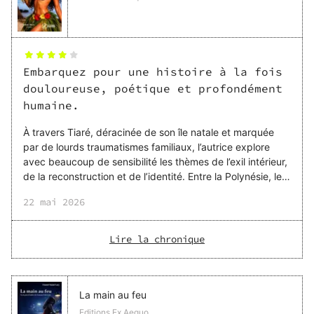
Embarquez pour une histoire à la fois
douloureuse, poétique et profondément
humaine.
À travers Tiaré, déracinée de son île natale et marquée
par de lourds traumatismes familiaux, l’autrice explore
avec beaucoup de sensibilité les thèmes de l’exil intérieur,
de la reconstruction et de l’identité. Entre la Polynésie, les
souvenirs du lagon, les traditions, la danse et les non-dits
22 mai 2026
familiaux, l’ambiance est immersive et parfois presque
hypnotique. J’ai particulièrement aimé la relation entre
Tiaré et Noémie : une dynamique fascinante, pleine de
Lire la chronique
tension, de mystère et d’émotions contradictoires. Noémie
est un personnage aussi troublant qu’intrigant, impossible
à cerner complèteme
La main au feu
Editions Ex Aequo