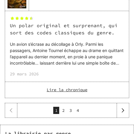
Un polar original et surprenant, qui
sort des codes classiques du genre.
Un avion s’écrase au décollage à Orly. Parmi les
passagers, Antoine Tournel échappe au drame en quittant
l’appareil au dernier moment, en proie à une panique
incontrôlable… laissant derrière lui une simple boîte de
cornes de gazelle. Un détail anodin en apparence, qui va
29 mars 2026
pourtant le placer au cœur des soupçons. Avec ce roman,
Hélène Gelézeau propose un polar atypique qui se
distingue avant tout par son sujet. L’intrigue dépasse
Lire la chronique
rapidement le simple cadre du crash aérien pour explorer
des thématiques très actuelles : le business de l’écologie,
les enjeux liés aux biocarburants ou encore certai
1
2
3
4
La librairie par genre