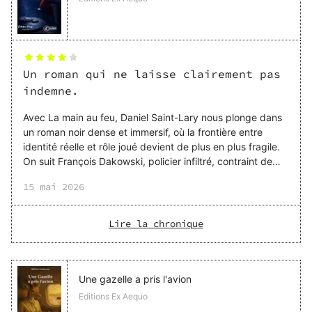
Un roman qui ne laisse clairement pas
indemne.
Avec La main au feu, Daniel Saint-Lary nous plonge dans
un roman noir dense et immersif, où la frontière entre
identité réelle et rôle joué devient de plus en plus fragile.
On suit François Dakowski, policier infiltré, contraint de
naviguer dans des milieux dangereux en adoptant une
15 mai 2026
fausse identité. Très vite, le récit dépasse le simple cadre
de l’enquête pour explorer la psychologie d’un homme en
équilibre instable, tiraillé entre sa mission, ses émotions et
Lire la chronique
les mensonges qu’il accumule. Cette dualité est sans
doute l’un des points forts du roman : elle rend le
personnage profondément humain
Une gazelle a pris l'avion
Editions Ex Aequo