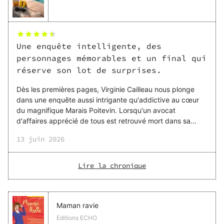
Une enquête intelligente, des
personnages mémorables et un final qui
réserve son lot de surprises.
Dès les premières pages, Virginie Cailleau nous plonge
dans une enquête aussi intrigante qu'addictive au cœur
du magnifique Marais Poitevin. Lorsqu'un avocat
d'affaires apprécié de tous est retrouvé mort dans sa
piscine après un empoisonnement particulièrement
13 juin 2026
sophistiqué, les apparences désignent rapidement une
coupable idéale. Mais plus l'enquête avance, plus les
certitudes vacillent... J'ai particulièrement apprécié la
Lire la chronique
richesse des personnages. Aucun n'est totalement noir ou
blanc, et chacun cache ses blessures, ses secrets ou ses
zones d'ombre. Le major Callemin et son équipe forment
un g
Maman ravie
Editions ECHO