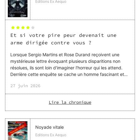
Editions Ex Aequo
Et si votre pire peur devenait une
arme dirigée contre vous ?
Lorsque Sergio Martins et Rose Durand reçoivent une
mystérieuse lettre évoquant plusieurs disparitions non
résolues, ils sont loin d'imaginer l'horreur qui les attend.
Derrière cette enquête se cache un homme fascinant et
terrifiant à la fois : le Professeur, persuadé que la peur
27 juin 2026
peut être étudiée, contrôlée... voire guérie. J'ai
particulièrement apprécié l'originalité du thème. Les
phobies ne sont pas ici un simple élément du décor : elles
Lire la chronique
sont au cœur même de l'intrigue et deviennent de
véritables personnages à part entière. Claustrophobie,
arachnophobie, thanatophobie... chaque peur est ex
Noyade vitale
Editions Ex Aequo