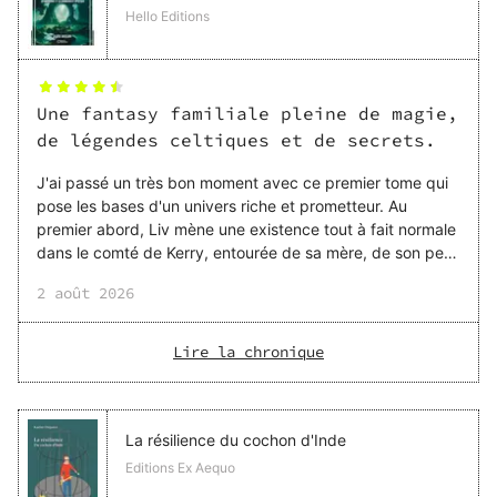
Hello Editions
Une fantasy familiale pleine de magie,
de légendes celtiques et de secrets.
J'ai passé un très bon moment avec ce premier tome qui
pose les bases d'un univers riche et prometteur. Au
premier abord, Liv mène une existence tout à fait normale
dans le comté de Kerry, entourée de sa mère, de son petit
frère James et de son meilleur ami Jake. Mais le jour où un
2 août 2026
étrange événement la conduit à tomber dans l'étang
familial, toute sa vie bascule. Elle découvre que les
femmes de sa famille sont les Gardiennes, chargées de
Lire la chronique
préserver l'équilibre entre le Monde des Humains, le
Monde des Morts et le Monde Mystique. Une révélation
qui va bouleverser toutes ses certitudes et l'entra
La résilience du cochon d'Inde
Editions Ex Aequo