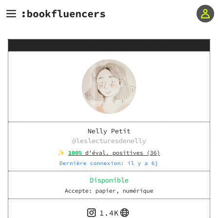
Nelly Petit
@
leslecturesdenelly
✨
100
%
d'éval. positives (
36
)
Dernière connexion:
il y a 6j
Disponible
Accepte:
papier, numérique
1.4K