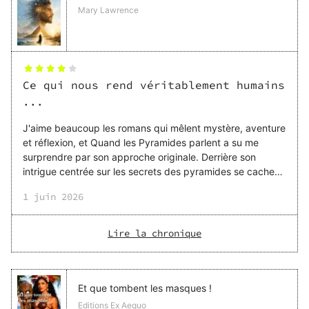
Mary Lawrence
Ce qui nous rend véritablement humains
...
J'aime beaucoup les romans qui mêlent mystère, aventure
et réflexion, et Quand les Pyramides parlent a su me
surprendre par son approche originale. Derrière son
intrigue centrée sur les secrets des pyramides se cache
en réalité une réflexion bien plus vaste sur la conscience,
1 juin 2026
l'intelligence artificielle, les émotions humaines et notre
rapport au destin. J'ai particulièrement apprécié la
richesse des échanges entre les personnages. Le duo
Lire la chronique
formé par Maïva et Nick intrigue dès les premières pages
et donne lieu à de nombreuses discussions qui poussent
le lecteur à s'interroger sur ce qui définit
Et que tombent les masques !
Editions Ex Aequo