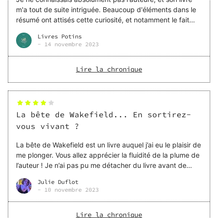
m'a tout de suite intriguée. Beaucoup d'éléments dans le
résumé ont attisés cette curiosité, et notamment le fait
que l'histoire ce déroule dans le nord de l'Angleterre, que
Livres Potins
je connais si bien. Les personnages sont bien développés
-
14 novembre 2023
et très bie
Lire la chronique
La bête de Wakefield... En sortirez-
vous vivant ?
La bête de Wakefield est un livre auquel j’ai eu le plaisir de
me plonger. Vous allez apprécier la fluidité de la plume de
l’auteur ! Je n’ai pas pu me détacher du livre avant de
l’avoir fini, l’intrigue nous tenant aux tripes du début à la
Julie Duflot
fin. La taille des chapitres est correcte, permettant à qui
-
10 novembre 2023
Lire la chronique