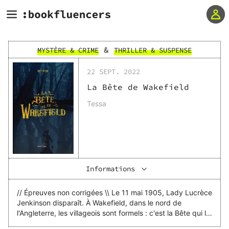
&
MYSTÈRE & CRIME
THRILLER & SUSPENSE
22 SEPT. 2022
La Bête de Wakefield
Tessa
Informations
// Épreuves non corrigées \\ Le 11 mai 1905, Lady Lucrèce
Jenkinson disparaît. À Wakefield, dans le nord de
l'Angleterre, les villageois sont formels : c'est la Bête qui l'a
enlevée. Peter Dawson, policier à la carrière peu