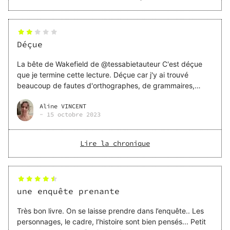
Déçue
La bête de Wakefield de @tessabietauteur C'est déçue
que je termine cette lecture. Déçue car j'y ai trouvé
beaucoup de fautes d'orthographes, de grammaires,
d'oublis de mots, d'usages de mot à la place d'autres,...
Aline VINCENT
Je ne prétends pas être une pro en français mais ça me
-
15 octobre 2023
dérange lorsque j'en vois trop
Lire la chronique
une enquête prenante
Très bon livre. On se laisse prendre dans l’enquête.. Les
personnages, le cadre, l’histoire sont bien pensés... Petit