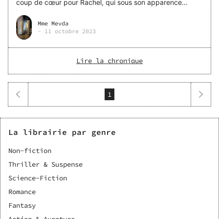
coup de cœur pour Rachel, qui sous son apparence
fragile, cache intelligence et fort caractère et finit par
mener l’ensemble. Elle fait penser à Demelza dans
Mme Mevda
-
11 octobre 2023
Poldark, avec son petit
Lire la chronique
1
La librairie par genre
Non-fiction
Thriller & Suspense
Science-Fiction
Romance
Fantasy